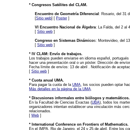
* Congresos Satélites del CLAM.
Encuentro de Geometría Diferencial
: Rosario, del 31 d
[
Sitio web
] [
Poster
]
VI Encuentro Nacional de Álgebra
: La Falda, del 2 al 
[
Sitio web
]
Congreso en Sistemas Dinámico
s: Montevideo, del 13
[
Sitio web
]
* IV CLAM: Envío de trabajos.
Los trabajos pueden enviarse en idioma español, portugués o
hacer una presentación oral o un póster. Dirección de envío
Fecha límite de envíos: 13 de abril . Notificación de acept
[
Sitio web
]
* Cuota anual UMA.
Para pagar la cuota de la
UMA
, los socios pueden optar hac
Más detalles en la página de la UMA
.
* Discusiones informales entre biólogos y matemáticos.
En la Facultad de Ciencias Exactas (
UBA
), todos los marte
organizadores intentan establecer una vinculación más cerc
relacionados.
[
Web
]
* International Conference on Frontiers of Mathematics.
En el IMPA, Rio de Janeiro, el 24 y 25 de abril. Entre los 