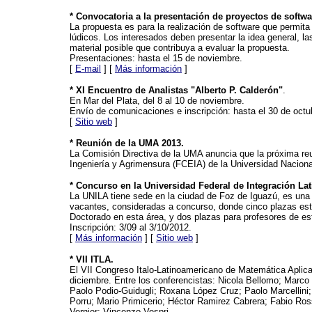
* Convocatoria a la presentación de proyectos de softw
La propuesta es para la realización de software que permita
lúdicos. Los interesados deben presentar la idea general, 
material posible que contribuya a evaluar la propuesta.
Presentaciones: hasta el 15 de noviembre.
[
E-mail
] [
Más información
]
* XI Encuentro de Analistas "Alberto P. Calderón"
.
En Mar del Plata, del 8 al 10 de noviembre.
Envío de comunicaciones e inscripción: hasta el 30 de octu
[
Sitio web
]
* Reunión de la UMA 2013.
La Comisión Directiva de la UMA anuncia que la próxima reu
Ingeniería y Agrimensura (FCEIA) de la Universidad Naciona
* Concurso en la Universidad Federal de Integración Lat
La UNILA tiene sede en la ciudad de Foz de Iguazú, es una i
vacantes, consideradas a concurso, donde cinco plazas es
Doctorado en esta área, y dos plazas para profesores de est
Inscripción: 3/09 al 3/10/2012.
[
Más información
] [
Sitio web
]
* VII ITLA.
El VII Congreso Italo-Latinoamericano de Matemática Aplicad
diciembre. Entre los conferencistas: Nicola Bellomo; Marc
Paolo Podio-Guidugli; Roxana López Cruz; Paolo Marcellini;
Porru; Mario Primicerio; Héctor Ramirez Cabrera; Fabio Ros
Vernier; Vincenzo Vespri.