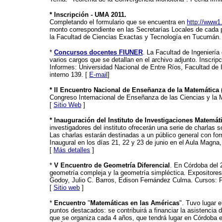
* Inscripción - UMA 2011.
Completando el formulario que se encuentra en
http://www1
monto correspondiente en las Secretarías Locales de cada p
la Facultad de Ciencias Exactas y Tecnología en Tucumán. Se
*
Concursos docentes FIUNER
. La Facultad de Ingeniería
varios cargos que se detallan en el archivo adjunto. Inscripció
Informes: Universidad Nacional de Entre Ríos, Facultad de I
interno 139. [
E-mail
]
* II Encuentro Nacional de Enseñanza de la Matemática (
Congreso Internacional de Enseñanza de las Ciencias y la M
[
Sitio Web
]
* Inauguración del Instituto de Investigaciones Matemát
investigadores del instituto ofrecerán una serie de charlas s
Las charlas estarán destinadas a un público general con fo
Inaugural en los días 21, 22 y 23 de junio en el Aula Magna,
[
Más detalles
]
*
V Encuentro de Geometría Diferencial
. En Córdoba del 
geometría compleja y la geometría simpléctica. Expositores:
Godoy, Julio C. Barros, Edison Fernández Culma. Cursos: Pe
[
Sitio web
]
*
Encuentro
"
Matemáticas en las Américas
". Tuvo lugar 
puntos destacados: se contribuirá a financiar la asistenci
que se organiza cada 4 años, que tendrá lugar en Córd