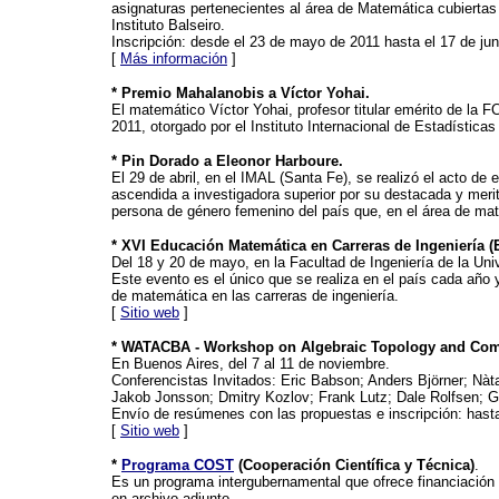
asignaturas pertenecientes al área de Matemática cubiertas 
Instituto Balseiro.
Inscripción: desde el 23 de mayo de 2011 hasta el 17 de jun
[
Más información
]
* Premio Mahalanobis a Víctor Yohai.
El matemático Víctor Yohai, profesor titular emérito de la
2011, otorgado por el Instituto Internacional de Estadísticas
* Pin Dorado a Eleonor Harboure.
El 29 de abril, en el IMAL (Santa Fe), se realizó el acto de
ascendida a investigadora superior por su destacada y merito
persona de género femenino del país que, en el área de mate
* XVI Educación Matemática en Carreras de Ingeniería (
Del 18 y 20 de mayo, en la Facultad de Ingeniería de la Uni
Este evento es el único que se realiza en el país cada año y
de matemática en las carreras de ingeniería.
[
Sitio web
]
* WATACBA - Workshop on Algebraic Topology and Com
En Buenos Aires, del 7 al 11 de noviembre.
Conferencistas Invitados: Eric Babson; Anders Björner; Nàt
Jakob Jonsson; Dmitry Kozlov; Frank Lutz; Dale Rolfsen; Gü
Envío de resúmenes con las propuestas e inscripción: hasta 
[
Sitio web
]
*
Programa COST
(Cooperación Científica y Técnica)
.
Es un programa intergubernamental que ofrece financiación
en archivo adjunto.