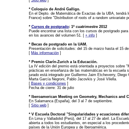
[
Sitio web
]
* Coloquio de André Galligo.
En el Depto. de Matemática de Exactas de la UBA, tendrá lug
France) sobre "Distribution of roots of a random univariate 
*
Cursos de postgrado
: 1º cuatrimestre 2012
Puede encontrar una lista con los cursos de postgrado para 
en los avances del volumen 51. [
+ info
]
* Becas de postgrado en la UAM.
Presentación de solicitudes: del 15 de marzo hasta el 15 d
[
Más información
]
* Premio Clarín-Zurich a la Educación.
La IV edición del premio está orientada a proyectos sobre "
prácticas en enseñanza de las matemáticas en la escuela s
jurado está integrado por Guillermo Jaim Etcheverry, Dieg
Marta García Negroni, Pablo Jacovkis y José Vilella.
[
Bases y condiciones
]
Fecha de cierre: 31 de julio
* Iberoamerican Meeting on Geometry, Mechanics and C
En Salamanca (España), del 3 al 7 de septiembre.
[
Sitio web
]
* V Escuela Doctoral "Singularidades y ecuaciones difer
En Lima y Valladolid (Perú), del 17 al 27 de abril. La Escuel
abierta a todos los estudiantes, en especial a los procedent
países de la Unión Europea y de Iberoamérica.