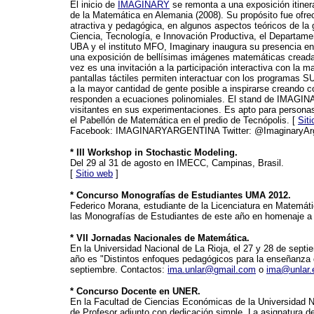
El inicio de
IMAGINARY
se remonta a una exposición itiner
de la Matemática en Alemania (2008). Su propósito fue ofrece
atractiva y pedagógica, en algunos aspectos teóricos de la 
Ciencia, Tecnología, e Innovación Productiva, el Departame
UBA y el instituto MFO, Imaginary inaugura su presencia en
una exposición de bellísimas imágenes matemáticas creadas
vez es una invitación a la participación interactiva con l
pantallas táctiles permiten interactuar con los program
a la mayor cantidad de gente posible a inspirarse creando 
responden a ecuaciones polinomiales. El stand de IMAGINAR
visitantes en sus experimentaciones. Es apto para person
el Pabellón de Matemática en el predio de Tecnópolis. [
Sit
Facebook: IMAGINARYARGENTINA Twitter: @ImaginaryAr
* III Workshop in Stochastic Modeling.
Del 29 al 31 de agosto en IMECC, Campinas, Brasil.
[
Sitio web
]
* Concurso Monografías de Estudiantes UMA 2012.
Federico Morana, estudiante de la Licenciatura en Matemáti
las Monografías de Estudiantes de este año en homenaje a 
* VII Jornadas Nacionales de Matemática.
En la Universidad Nacional de La Rioja, el 27 y 28 de sept
año es "Distintos enfoques pedagógicos para la enseñanza 
septiembre. Contactos:
ima.unlar@gmail.com
o
ima@unlar.
* Concurso Docente en UNER.
En la Facultad de Ciencias Económicas de la Universidad Na
de Profesor adjunto con dedicación simple. La asignatura d