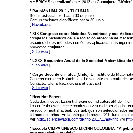
AMÉRICAS se realizará en el 2013 en Guanajuato (México)
* Reunión UMA 2011 - TUCUMÁN
Becas estudiantes: hasta 30 de junio.
Comunicaciones científicas: hasta 30 junio.
[
Novedades
]
* XIX Congreso sobre Métodos Numéricos y sus Aplica
congresos periódicos de la Asociación Argentina de Mecánic
usuarios de los métodos numéricos aplicados a las ingenierí
proyectos conjuntos.
[
Sitio web
]
* LXXX Encuentro Anual de la Sociedad Matemática de
[
Sitio web
]
* Cargo docente en Talca (Chile)
. El Instituto de Matemát
Conferenciante en Estadística. La vacante es a partir del 
Contacto: Gloria Icaza gicaza at utalca.cl
[
Sitio web
]
* New Hot Papers.
Cada dos meses, Essential Science IndicatorsSM de Thomso
Los artículos son seleccionados en virtud de ser citados en
período bimestral actual. Los trabajos son seleccionados e
últimos dos años. En la entrega de mayo 2011, fue selecci
Ver
http://sciencewatch.com/dr/nhp/2011/11maynhp
y/o
htt
* Escuela CIMPA-UNESCO-MICINN-COLOMBIA: "Algebraic s
non-associative models"
.