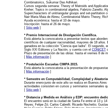
Combinatorics, Sukumar Das Adhikari.
Cursos segunda semana: Theory of Matroids and Application
Kreher; Topics in combinatorial algebra, Fabrizio Zanello;
Supercharacters of unitriangular gruops and set-partitation 
Nair Maria Maia de Abreu; Combinatorial Matrix Theory, Rich
Ayuda económica: hasta el 10 de mayo.
Inscripción: hasta el 26 de mayo.
[
Sitio web
]
* Premio Internacional de Divulgación Científica.
Está abierta la convocatoria a presentar textos que aborden
científicos de cualquier nacionalidad, mayores de 18 años. 
ganadora en la colección "Ciencia que ladra". El segundo, e
Siglo XXI Editores y La Nación, y cuenta con el
CONICET
c
Plazo de presentación de las obras: hasta el viernes 8 de 
[
Más información
]
* Postulación Escuelas CIMPA 2015.
Está abierta la convocatoria a la presentación de propuest
[
Más información
]
* Semestre en Computabilidad, Complejidad y Aleatorie
Durante enero-junio de este año se realiza en Buenos Aires
actividades consisten en cursos y seminarios semanales qu
[
Sitio web
]
* Distancia y Medida en Análisis y EDP: encuentro ded
El encuentro será en la ciudad de Santa Fe entre el 13 y 14 
Reyes; Felipe Zó; Carlos Cabrelli; Ricardo Nochetto; Gusta