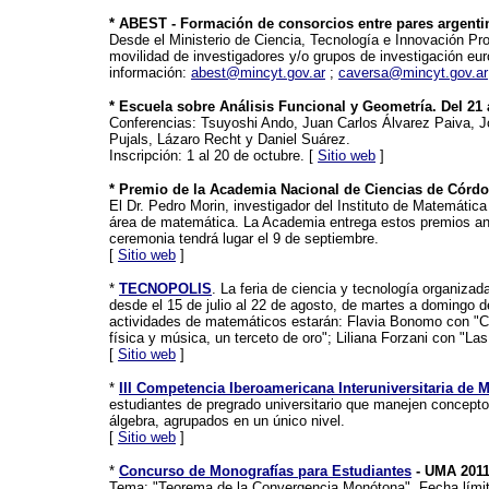
* ABEST - Formación de consorcios entre pares argenti
Desde el Ministerio de Ciencia, Tecnología e Innovación Pro
movilidad de investigadores y/o grupos de investigación eu
información:
abest@mincyt.gov.ar
;
caversa@mincyt.gov.ar
* Escuela sobre Análisis Funcional y Geometría. Del 21
Conferencias: Tsuyoshi Ando, Juan Carlos Álvarez Paiva, J
Pujals, Lázaro Recht y Daniel Suárez.
Inscripción: 1 al 20 de octubre. [
Sitio web
]
* Premio de la Academia Nacional de Ciencias de Córdo
El Dr. Pedro Morin, investigador del Instituto de Matemática 
área de matemática. La Academia entrega estos premios an
ceremonia tendrá lugar el 9 de septiembre.
[
Sitio web
]
*
TECNOPOLIS
. La feria de ciencia y tecnología organizad
desde el 15 de julio al 22 de agosto, de martes a domingo de
actividades de matemáticos estarán: Flavia Bonomo con "C
física y música, un terceto de oro"; Liliana Forzani con "Las
[
Sitio web
]
*
III Competencia Iberoamericana Interuniversitaria de 
estudiantes de pregrado universitario que manejen concepto
álgebra, agrupados en un único nivel.
[
Sitio web
]
*
Concurso de Monografías para Estudiantes
- UMA 201
Tema: "Teorema de la Convergencia Monótona". Fecha límite 