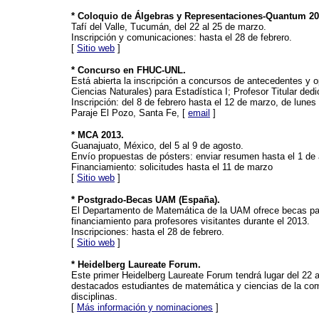
* Coloquio de Álgebras y Representaciones-Quantum 2
Tafí del Valle, Tucumán, del 22 al 25 de marzo.
Inscripción y comunicaciones: hasta el 28 de febrero.
[
Sitio web
]
* Concurso en FHUC-UNL.
Está abierta la inscripción a concursos de antecedentes y op
Ciencias Naturales) para Estadística I; Profesor Titular de
Inscripción: del 8 de febrero hasta el 12 de marzo, de lune
Paraje El Pozo, Santa Fe, [
email
]
* MCA 2013.
Guanajuato, México, del 5 al 9 de agosto.
Envío propuestas de pósters: enviar resumen hasta el 1 de 
Financiamiento: solicitudes hasta el 11 de marzo
[
Sitio web
]
* Postgrado-Becas UAM (España).
El Departamento de Matemática de la UAM ofrece becas par
financiamiento para profesores visitantes durante el 2013.
Inscripciones: hasta el 28 de febrero.
[
Sitio web
]
* Heidelberg Laureate Forum.
Este primer Heidelberg Laureate Forum tendrá lugar del 22 a
destacados estudiantes de matemática y ciencias de la com
disciplinas.
[
Más información y nominaciones
]