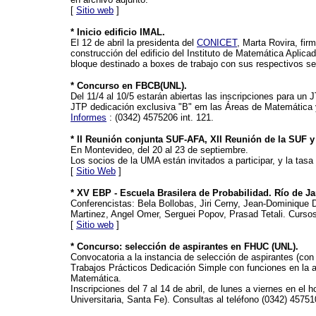
[
Sitio web
]
* Inicio edificio IMAL.
El 12 de abril la presidenta del
CONICET
, Marta Rovira, fir
construcción del edificio del Instituto de Matemática Aplica
bloque destinado a boxes de trabajo con sus respectivos serv
* Concurso en FBCB(UNL).
Del 11/4 al 10/5 estarán abiertas las inscripciones para un
JTP dedicación exclusiva "B" em las Áreas de Matemática 
Informes
: (0342) 4575206 int. 121.
* II Reunión conjunta SUF-AFA, XII Reunión de la SUF y
En Montevideo, del 20 al 23 de septiembre.
Los socios de la UMA están invitados a participar, y la tas
[
Sitio Web
]
* XV EBP - Escuela Brasilera de Probabilidad. Río de Jan
Conferencistas: Bela Bollobas, Jiri Cerny, Jean-Dominique 
Martinez, Angel Omer, Serguei Popov, Prasad Tetali. Cursos
[
Sitio web
]
* Concurso: selección de aspirantes en FHUC (UNL).
Convocatoria a la instancia de selección de aspirantes (con
Trabajos Prácticos Dedicación Simple con funciones en la as
Matemática.
Inscripciones del 7 al 14 de abril, de lunes a viernes en el
Universitaria, Santa Fe). Consultas al teléfono (0342) 457510