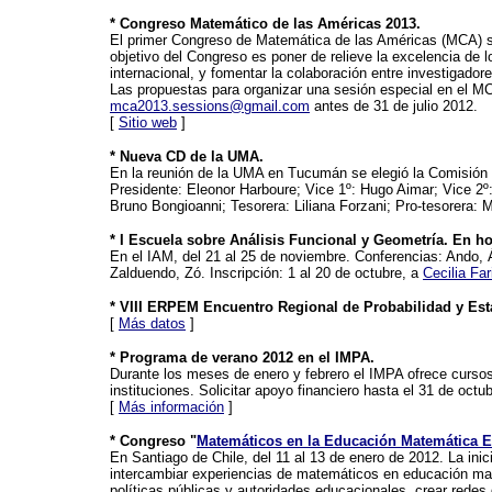
* Congreso Matemático de las Américas 2013.
El primer Congreso de Matemática de las Américas (MCA) se
objetivo del Congreso es poner de relieve la excelencia de 
internacional, y fomentar la colaboración entre investigado
Las propuestas para organizar una sesión especial en el MC
mca2013.sessions@gmail.com
antes de 31 de julio 2012.
[
Sitio web
]
* Nueva CD de la UMA.
En la reunión de la UMA en Tucumán se elegió la Comisión 
Presidente: Eleonor Harboure; Vice 1º: Hugo Aimar; Vice 2º: 
Bruno Bongioanni; Tesorera: Liliana Forzani; Pro-tesorera: 
* I Escuela sobre Análisis Funcional y Geometría. En h
En el IAM, del 21 al 25 de noviembre. Conferencias: Ando, Á
Zalduendo, Zó. Inscripción: 1 al 20 de octubre, a
Cecilia Far
* VIII ERPEM Encuentro Regional de Probabilidad y Est
[
Más datos
]
* Programa de verano 2012 en el IMPA.
Durante los meses de enero y febrero el IMPA ofrece cursos
instituciones. Solicitar apoyo financiero hasta el 31 de octub
[
Más información
]
* Congreso "
Matemáticos en la Educación Matemática E
En Santiago de Chile, del 11 al 13 de enero de 2012. La inic
intercambiar experiencias de matemáticos en educación mat
políticas públicas y autoridades educacionales, crear redes 