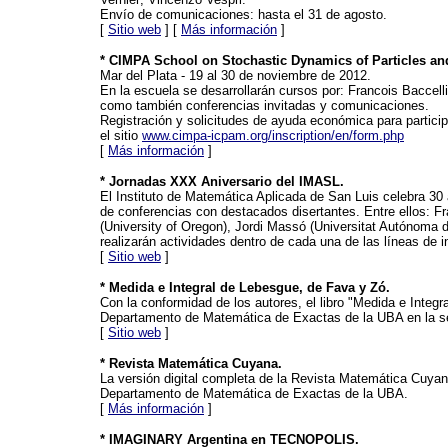
Envío de comunicaciones: hasta el 31 de agosto.
[
Sitio web
] [
Más información
]
* CIMPA School on Stochastic Dynamics of Particles an
Mar del Plata - 19 al 30 de noviembre de 2012.
En la escuela se desarrollarán cursos por: Francois Baccelli
como también conferencias invitadas y comunicaciones.
Registración y solicitudes de ayuda económica para particip
el sitio
www.cimpa-icpam.org/inscription/en/form.php
[
Más información
]
* Jornadas XXX Aniversario del IMASL.
El Instituto de Matemática Aplicada de San Luis celebra 30 
de conferencias con destacados disertantes. Entre ellos: Fr
(University of Oregon), Jordi Massó (Universitat Autónoma 
realizarán actividades dentro de cada una de las líneas de in
[
Sitio web
]
* Medida e Integral de Lebesgue, de Fava y Zó.
Con la conformidad de los autores, el libro "Medida e Integra
Departamento de Matemática de Exactas de la UBA en la se
[
Sitio web
]
* Revista Matemática Cuyana.
La versión digital completa de la Revista Matemática Cuyan
Departamento de Matemática de Exactas de la UBA.
[
Más información
]
* IMAGINARY Argentina en TECNOPOLIS.