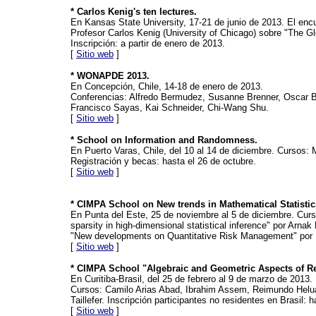
* Carlos Kenig's ten lectures.
En Kansas State University, 17-21 de junio de 2013. El encu
Profesor Carlos Kenig (University of Chicago) sobre "The Gl
Inscripción: a partir de enero de 2013.
[
Sitio web
]
* WONAPDE 2013.
En Concepción, Chile, 14-18 de enero de 2013.
Conferencias: Alfredo Bermudez, Susanne Brenner, Oscar Br
Francisco Sayas, Kai Schneider, Chi-Wang Shu.
[
Sitio web
]
* School on Information and Randomness.
En Puerto Varas, Chile, del 10 al 14 de diciembre. Cursos
Registración y becas: hasta el 26 de octubre.
[
Sitio web
]
* CIMPA School on New trends in Mathematical Statistic
En Punta del Este, 25 de noviembre al 5 de diciembre. Curso
sparsity in high-dimensional statistical inference" por Ar
"New developments on Quantitative Risk Management" por
[
Sitio web
]
* CIMPA School "Algebraic and Geometric Aspects of Re
En Curitiba-Brasil, del 25 de febrero al 9 de marzo de 2013.
Cursos: Camilo Arias Abad, Ibrahim Assem, Reimundo Heluan
Taillefer. Inscripción participantes no residentes en Brasil:
[
Sitio web
]