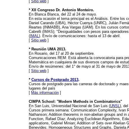
[
Sitio web
]
* XII Congreso Dr. Antonio Monteiro.
En Blanca Blanca, del 22 al 24 de mayo.
En esta ocasión el tema principal es el Análisis. Entre los
Daniel Carando (UBA), Héctor Cuenya (UNRC), Julián Ferná
Reartes (INMABB), Ana Vargas (UAM). En los cursos cortos:
Cabrelli (IMAS); "Desigualdades con pesos para operadores d
(
IMAL
). Envío de comunicaciones: hasta el 13 de abril.
[
Sitio web
]
* Reunión UMA 2013.
En Rosario, del 17 al 20 de septiembre.
Comunicaciones REM: Está abierta la convocatoria para pr
Matemática en cualquiera de sus diversos campos de estudi
Envío de resúmenes: del 1° de mayo al 31 de mayo de 201
[
Sitio web
]
*
Cursos de Postgrado 2013
.
Cursos de postgrado para las carreras de doctorado y maestr
lugares del país
[
Más información
]
CIMPA School: "Modern Methods in Combinatorics"
En San Luis, Universidad Nacional de San Luis (
UNSL
), de
Cursos primera semana: Communication Complexity, Ivan Ra
Nathanson; Addition theorems in non-abelian groups and in 
Function, Rafael Díaz; Analyzing Euclidean Algorithms, Eda 
applications, Gabriel Minian; Addition of Sets over Abelia
Benevides; Homogeneous Structures and Graphs, Daniela A