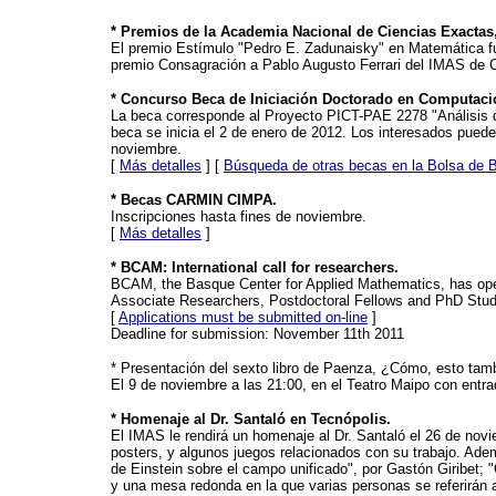
* Premios de la Academia Nacional de Ciencias Exactas,
El premio Estímulo "Pedro E. Zadunaisky" en Matemática f
premio Consagración a Pablo Augusto Ferrari del IMAS d
* Concurso Beca de Iniciación Doctorado en Computaci
La beca corresponde al Proyecto PICT-PAE 2278 "Análisis 
beca se inicia el 2 de enero de 2012. Los interesados puede
noviembre.
[
Más detalles
] [
Búsqueda de otras becas en la Bolsa de
* Becas CARMIN CIMPA.
Inscripciones hasta fines de noviembre.
[
Más detalles
]
* BCAM: International call for researchers.
BCAM, the Basque Center for Applied Mathematics, has opene
Associate Researchers, Postdoctoral Fellows and PhD Stude
[
Applications must be submitted on-line
]
Deadline for submission: November 11th 2011
* Presentación del sexto libro de Paenza, ¿Cómo, esto tam
El 9 de noviembre a las 21:00, en el Teatro Maipo con entrada
* Homenaje al Dr. Santaló en Tecnópolis.
El IMAS le rendirá un homenaje al Dr. Santaló el 26 de no
posters, y algunos juegos relacionados con su trabajo. Adem
de Einstein sobre el campo unificado", por Gastón Giribet;
y una mesa redonda en la que varias personas se referirán a 