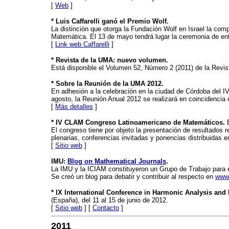
[
Web
]
* Luis Caffarelli ganó el Premio Wolf.
La distinción que otorga la Fundación Wolf en Israel la com
Matemática. El 13 de mayo tendrá lugar la ceremonia de en
[
Link web Caffarelli
]
* Revista de la UMA: nuevo volumen.
Está disponible el Volumen 52, Número 2 (2011) de la Revis
* Sobre la Reunión de la UMA 2012.
En adhesión a la celebración en la ciudad de Córdoba del 
agosto, la Reunión Anual 2012 se realizará en coincidencia 
[
Más detalles
]
* IV CLAM Congreso Latinoamericano de Matemáticos.
E
El congreso tiene por objeto la presentación de resultados 
plenarias, conferencias invitadas y ponencias distribuidas 
[
Sitio web
]
IMU:
Blog on Mathematical Journals
.
La IMU y la ICIAM constituyeron un Grupo de Trabajo para es
Se creó un blog para debatir y contribuir al respecto en
www.
* IX International Conference in Harmonic Analysis and 
(España), del 11 al 15 de junio de 2012.
[
Sitio web
] [
Contacto
]
2011