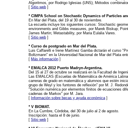
Algoritmos, por Rodrigo Iglesias (UNS); Métodos combinator
[
Sitio web
]
* CIMPA School on Stochastic Dynamics of Particles an
En Mar del Plata, del 19 al 30 de noviembre.
La escuela incluye los siguientes cursos: Stochastic geom
environments and Gibbs measures, por Marek Biskup; Point 
James Martin; Metastability, por Maria Eulalia Vares.
[
Sitio web
]
* Curso de postgrado en Mar del Plata.
Luis Caffarelli e Irene Martínez Gamba dictarán el curso "P
Boltzmann" en la Universidad Nacional de Mar del Plata entre
[
Más información
]
* EMALCA 2012 Puerto Madryn-Argentina.
Del 15 al 27 de octubre se realizará en la Facultad de Inge
Las EMALCAS (Escuelas de Matemática de América Latina y
carreras de grado en matemática y alumnos que estén inicia
grupo de Weyl y los funtores de reflexión" por M. J. Redond
"Solución numérica por elementos finitos de ecuaciones dife
cadenas de Markov" por M. Jara.
[
Información sobre becas y ayuda económica
]
* V BIOMAT.
En La Cumbre, Córdoba, del 30 de julio al 2 de agosto.
Inscripción: hasta el 8 de junio.
[
Sitio web
]