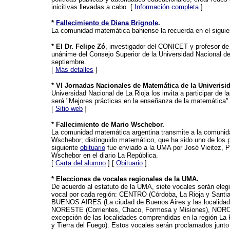
inicitivas llevadas a cabo. [
Información completa
]
*
Fallecimiento de Diana Brignole
.
La comunidad matemática bahiense la recuerda en el siguien
* El Dr. Felipe Zó
, investigador del CONICET y profesor de 
unánime del Consejo Superior de la Universidad Nacional de
septiembre.
[
Más detalles
]
* VI Jornadas Nacionales de Matemática de la Univerisi
Universidad Nacional de La Rioja los invita a participar de l
será "Mejores prácticas en la enseñanza de la matemática"
[
Sitio web
]
* Fallecimiento de Mario Wschebor.
La comunidad matemática argentina transmite a la comunida
Wschebor; distinguido matemático, que ha sido uno de los pi
siguiente
obituario
fue enviado a la UMA por José Vieitez, 
Wschebor en el diario La República.
[
Carta del alumno
] [
Obituario
]
* Elecciones de vocales regionales de la UMA.
De acuerdo al estatuto de la UMA, siete vocales serán elegi
vocal por cada región: CENTRO (Córdoba, La Rioja y Sant
BUENOS AIRES (La ciudad de Buenos Aires y las localidade
NORESTE (Corrientes, Chaco, Formosa y Misiones), NORO
excepción de las localidades comprendidas en la región La
y Tierra del Fuego). Estos vocales serán proclamados junt