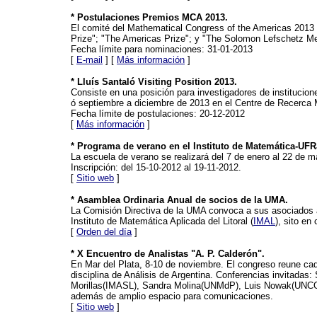
* Postulaciones Premios MCA 2013.
El comité del Mathematical Congress of the Americas 2013
Prize"; "The Americas Prize"; y "The Solomon Lefschetz Me
Fecha límite para nominaciones: 31-01-2013
[
E-mail
] [
Más información
]
* Lluís Santaló Visiting Position 2013.
Consiste en una posición para investigadores de institucion
ó septiembre a diciembre de 2013 en el Centre de Recerca 
Fecha límite de postulaciones: 20-12-2012
[
Más información
]
* Programa de verano en el Instituto de Matemática-UFR
La escuela de verano se realizará del 7 de enero al 22 de 
Inscripción: del 15-10-2012 al 19-11-2012.
[
Sitio web
]
* Asamblea Ordinaria Anual de socios de la UMA.
La Comisión Directiva de la UMA convoca a sus asociados a
Instituto de Matemática Aplicada del Litoral (
IMAL
), sito e
[
Orden del día
]
* X Encuentro de Analistas "A. P. Calderón".
En Mar del Plata, 8-10 de noviembre. El congreso reune ca
disciplina de Análisis de Argentina. Conferencias invitadas
Morillas(IMASL), Sandra Molina(UNMdP), Luis Nowak(UNCOMA
además de amplio espacio para comunicaciones.
[
Sitio web
]