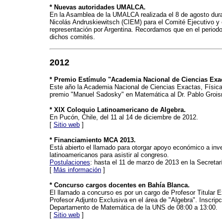
* Nuevas autoridades UMALCA.
En la Asamblea de la UMALCA realizada el 8 de agosto dura
Nicolás Andruskiewitsch (CIEM) para el Comité Ejecutivo y
representación por Argentina. Recordamos que en el periodo 
dichos comités.
2012
* Premio Estímulo "Academia Nacional de Ciencias Exact
Este año la Academia Nacional de Ciencias Exactas, Física
premio "Manuel Sadosky" en Matemática al Dr. Pablo Grois
* XIX Coloquio Latinoamericano de Algebra.
En Pucón, Chile, del 11 al 14 de diciembre de 2012.
[
Sitio web
]
* Financiamiento MCA 2013.
Está abierto el llamado para otorgar apoyo económico a in
latinoamericanos para asistir al congreso.
Postulaciones
: hasta el 11 de marzo de 2013 en la Secret
[
Más información
]
* Concurso cargos docentes en Bahía Blanca.
El llamado a concurso es por un cargo de Profesor Titular E
Profesor Adjunto Exclusiva en el área de "Algebra". Inscrip
Departamento de Matemática de la UNS de 08:00 a 13:00.
[
Sitio web
]