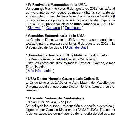
* IV Festival de Matemática de la UMA.
Del domingo 5 al miércoles 8 de agosto de 2012, en la Acad
software interactivo, juegos de mesa y charlas son parte del
en conjunto con las Universidades Nacionales de Córdoba (
convocatoria es a público general, a partir del domingo 5, d
8:30 a 17:00, previa solicitud de turno llamando al (0351) 4
[
Sitio web
] [
Contacto
] [
Faceboock
]
* Asamblea Extraordinaria de la UMA.
La Comisión Directiva de la UMA convoca a sus asociados
Extraordinaria a realizarse el lunes 6 de agosto de 2012 a 
Universidad de Córdoba. [
Orden del Día
]
* Jornadas de Análisis, EDP y Matemática Aplicada.
En Buenos Aires, en el
IAM
, el 28 y 29 de junio.
Entre los conferencistas invitados: Caffarelli, Gamba, Aimar,
Terra, Haddad.
[
Más información
]
* UBA: Doctor Honoris Causa a Luis Caffarelli.
El 27 de junio a las 17:00 en el Aula Magna del Pabellón de I
Diploma que distingue como Doctor Honoris Causa a Luis Caf
lineales".
* I Escuela Puntana de Combinatoria.
En San Luis, del 4 al 6 de julio.
Se incluyen los cursos: Introducción a la teoría algebraica 
álgebras, por Carolina Maldonado (FAMAF-UNC); Tópicos en
Algunos aspectos combinatorios de la teoría de códigos, 