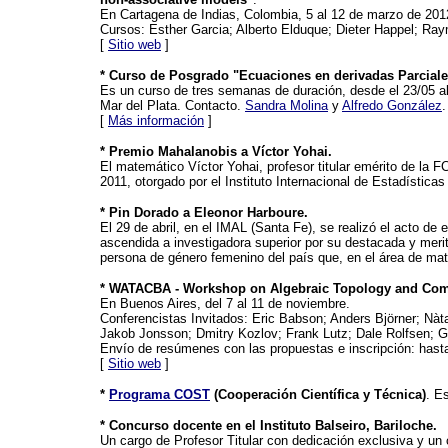
En Cartagena de Indias, Colombia, 5 al 12 de marzo de 201
Cursos: Esther Garcia; Alberto Elduque; Dieter Happel; Ra
[
Sitio web
]
* Curso de Posgrado "Ecuaciones en derivadas Parciales
Es un curso de tres semanas de duración, desde el 23/05 a
Mar del Plata. Contacto.
Sandra Molina
y
Alfredo González
.
[
Más información
]
* Premio Mahalanobis a Víctor Yohai.
El matemático Víctor Yohai, profesor titular emérito de la
2011, otorgado por el Instituto Internacional de Estadísticas
* Pin Dorado a Eleonor Harboure.
El 29 de abril, en el IMAL (Santa Fe), se realizó el acto de
ascendida a investigadora superior por su destacada y merito
persona de género femenino del país que, en el área de mate
* WATACBA - Workshop on Algebraic Topology and Com
En Buenos Aires, del 7 al 11 de noviembre.
Conferencistas Invitados: Eric Babson; Anders Björner; Nàt
Jakob Jonsson; Dmitry Kozlov; Frank Lutz; Dale Rolfsen; Gü
Envío de resúmenes con las propuestas e inscripción: hasta 
[
Sitio web
]
*
Programa COST
(Cooperación Científica y Técnica)
. E
* Concurso docente en el Instituto Balseiro, Bariloche.
Un cargo de Profesor Titular con dedicación exclusiva y un 