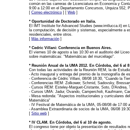
común en las carreras de Licenciatura en Economía y Contad
9:00 a 12:00 en el Departamento Concursos, Urquiza 552, P
[
Correo electrónico
] [
Web
]
* Oportunidad de Doctorado en Italia.
El IMT Institute for Advanced Studies (www.imtlucca.it) en 
la computación, de decisión y sistemas, especialmente a es
residenciales, entre otros.
[
Más información
]
* Cedric Villani: Conferencia en Buenos Aires.
El viernes 10 de agosto a las 10:30 en el auditorio del Lice
sobre matemáticas: "Matemáticas del murciélago".
* Reunión Anual de la UMA 2012. En Córdoba, del 6 al 8
Con todas las actividades de la Reunión REM, la de Estudia
- Acto inaugural y entrega del premio de la monografía de e
- Conferencia de Cédric Villani, 08/08 18:30, "Cuando la Ti
- Conferencias REM: Zolkower, Schmid, Sadovsky, Bressan
- Cursos REM: Esteley-Marguet-Cristante, Soto, D'Andrea, 
- Cursos UMA: Jadur, Ovando, Campercholi, Kaufmann, Care
- Mesa redonda: "Aspectos institucionales y curriculares de
Matemática"
- IV Festival de Matemática de la UMA, 05-08/08 de 17:00 a
- Asamblea Extraordinaria de socios de la UMA, 06/08 19:30
[
Sitio web
]
* IV CLAM. En Córdoba, del 6 al 10 de agosto.
El congreso tiene por objeto la presentación de resultados 