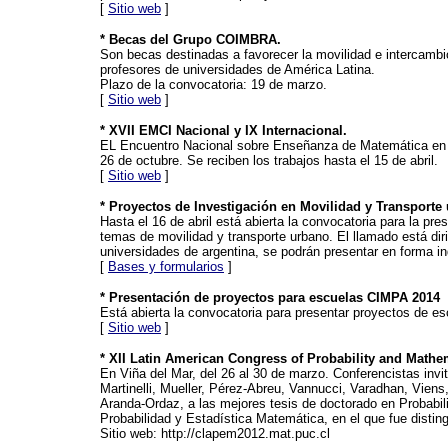
[
Sitio web
]
* Becas del Grupo COIMBRA.
Son becas destinadas a favorecer la movilidad e intercambi
profesores de universidades de América Latina.
Plazo de la convocatoria: 19 de marzo.
[
Sitio web
]
* XVII EMCI Nacional y IX Internacional.
EL Encuentro Nacional sobre Enseñanza de Matemática en Ca
26 de octubre. Se reciben los trabajos hasta el 15 de abril.
[
Sitio web
]
* Proyectos de Investigación en Movilidad y Transporte
Hasta el 16 de abril está abierta la convocatoria para la pr
temas de movilidad y transporte urbano. El llamado está diri
universidades de argentina, se podrán presentar en forma in
[
Bases y formularios
]
* Presentación de proyectos para escuelas CIMPA 2014
Está abierta la convocatoria para presentar proyectos de esc
[
Sitio web
]
* XII Latin American Congress of Probability and Mathema
En Viña del Mar, del 26 al 30 de marzo. Conferencistas invi
Martinelli, Mueller, Pérez-Abreu, Vannucci, Varadhan, Vien
Aranda-Ordaz, a las mejores tesis de doctorado en Probabil
Probabilidad y Estadística Matemática, en el que fue disti
Sitio web: http://clapem2012.mat.puc.cl