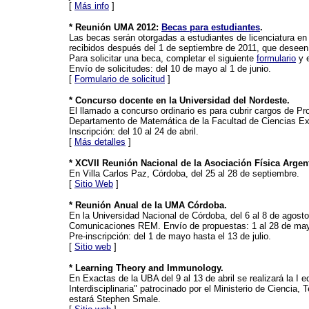
[
Más info
]
* Reunión UMA 2012:
Becas para estudiantes
.
Las becas serán otorgadas a estudiantes de licenciatura e
recibidos después del 1 de septiembre de 2011, que deseen 
Para solicitar una beca, completar el siguiente
formulario
y e
Envío de solicitudes: del 10 de mayo al 1 de junio.
[
Formulario de solicitud
]
* Concurso docente en la Universidad del Nordeste.
El llamado a concurso ordinario es para cubrir cargos de Pro
Departamento de Matemática de la Facultad de Ciencias Exa
Inscripción: del 10 al 24 de abril.
[
Más detalles
]
* XCVII Reunión Nacional de la Asociación Física Argen
En Villa Carlos Paz, Córdoba, del 25 al 28 de septiembre.
[
Sitio Web
]
* Reunión Anual de la UMA Córdoba.
En la Universidad Nacional de Córdoba, del 6 al 8 de agosto
Comunicaciones REM. Envío de propuestas: 1 al 28 de ma
Pre-inscripción: del 1 de mayo hasta el 13 de julio.
[
Sitio web
]
* Learning Theory and Immunology.
En Exactas de la UBA del 9 al 13 de abril se realizará la I 
Interdisciplinaria" patrocinado por el Ministerio de Ciencia
estará Stephen Smale.