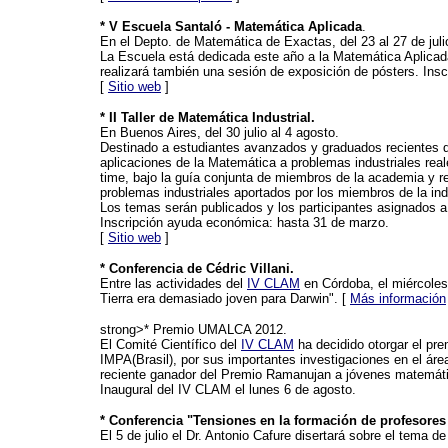
* V Escuela Santaló - Matemática Aplicada
.
En el Depto. de Matemática de Exactas, del 23 al 27 de juli
La Escuela está dedicada este año a la Matemática Aplicada
realizará también una sesión de exposición de pósters. Inscr
[
Sitio web
]
* II Taller de Matemática Industrial.
En Buenos Aires, del 30 julio al 4 agosto.
Destinado a estudiantes avanzados y graduados recientes de
aplicaciones de la Matemática a problemas industriales reale
time, bajo la guía conjunta de miembros de la academia y re
problemas industriales aportados por los miembros de la indu
Los temas serán publicados y los participantes asignados a 
Inscripción ayuda económica: hasta 31 de marzo.
[
Sitio web
]
* Conferencia de Cédric Villani.
Entre las actividades del
IV CLAM
en Córdoba, el miércoles 
Tierra era demasiado joven para Darwin". [
Más información
strong>* Premio UMALCA 2012.
El Comité Científico del
IV CLAM
ha decidido otorgar el p
IMPA(Brasil), por sus importantes investigaciones en el ár
reciente ganador del Premio Ramanujan a jóvenes matemáti
Inaugural del IV CLAM el lunes 6 de agosto.
* Conferencia "Tensiones en la formación de profesores
El 5 de julio el Dr. Antonio Cafure disertará sobre el tema