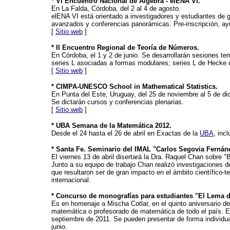
* VI Encuentro Nacional de Álgebra - elENA VI.
En La Falda, Córdoba, del 2 al 4 de agosto.
elENA VI está orientado a investigadores y estudiantes de 
avanzados y conferencias panorámicas. Pre-inscripción, ay
[
Sitio web
]
* II Encuentro Regional de Teoría de Números.
En Córdoba, el 1 y 2 de junio. Se desarrollarán sesiones tem
series L asociadas a formas modulares; series L de Hecke 
[
Sitio web
]
* CIMPA-UNESCO School in Mathematical Statistics.
En Punta del Este, Uruguay, del 25 de noviembre al 5 de di
Se dictarán cursos y conferencias plenarias.
[
Sitio web
]
* UBA Semana de la Matemática 2012.
Desde el 24 hasta el 26 de abril en Exactas de la
UBA
, inc
* Santa Fe. Seminario del IMAL "Carlos Segovia Fernán
El viernes 13 de abril disertará la Dra. Raquel Chan sobre 
Junto a su equipo de trabajo Chan realizó investigaciones de
que resultaron ser de gran impacto en el ámbito científico-t
internacional.
* Concurso de monografías para estudiantes "El Lema de
Es en homenaje a Mischa Cotlar, en el quinto aniversario de 
matemática o profesorado de matemática de todo el país. E
septiembre de 2011. Se pueden presentar de forma individua
junio.