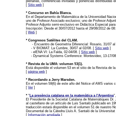
plenarias, conferencias invitadas y ponencias distribuidas e
[
Sitio web
]
* Concurso en Bahía Blanca.
En el Departamento de Matemática de la Universidad Nacional
uno de Profesor Asociado exclusivo; uno de Profesor Adjunto
Profesor Adjunto semi-exclusivo en Didáctica Especial par
Inscripción: Desde el 30/07/2012 hasta el 29/08/2012 de 08:
[
Web
]
* Congresos Satélites del CLAM.
- Encuentro de Geometría Diferencial: Rosario, 31/07 al
-
V BIOMAT: La Cumbre, 30/07 al 02/08. [
Sitio web
]
-
elENA VI: La Falda, 02-04/08. [
Sitio web
]
-
Dynamical Systems Conference: Montevideo, 13-17/08
* Revista de la UMA: volumen 53(1).
Está disponible el volumen 53 en el sitio de la Revista de 
[
página web
]
* Recordando a Jerry Marsden.
En el volumen 59(6) de este año del Notice of AMS varios c
[
Ver
]
*
"
La presència catalana en la matemàtica a l'Argentina
"
El Presidente de la Societat Catalana de Matemàtiques Dr. 
al castellano de un artículo de Luis Santaló publicado en 
traducción estará disponible en el volumen 51 de nuestro Not
Documental de la Cátedra Lluís A. Santaló de la Universitat
[
Información ampliada
]